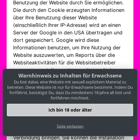
Benutzung der Website durch Sie ermöglichen.
Die durch den Cookie erzeugten Informationen
über Ihre Benutzung dieser Website
(einschließlich Ihrer IP-Adresse) wird an einen
Server der Google in den USA übertragen und
dort gespeichert. Google wird diese
Informationen benutzen, um Ihre Nutzung der
Website auszuwerten, um Reports über die
Websiteaktivitäten für die Websitebetreiber
zusammenzustellen und um weitere mit der
Warnhinweis zu Inhalten für Erwachsene
Websitenutzung und der Internetnutzung
Du bist dabei, eine Website mit sexuell explizitem Material zu
verbundene Dienstleistungen zu erbringen.
betreten. Diese Website ist nur für Erwachsene bestimmt. Indem Du
Auch wird Google diese Informationen
fortfährst, bestätigst Du, dass Du mindestens 18 Jahre alt bist und
fortfahren möchtest.
gegebenenfalls an Dritte übertragen, sofern
dies gesetzlich vorgeschrieben oder soweit
Ich bin 18 oder älter
Dritte diese Daten im Auftrag von Google
verarbeiten. Google wird in keinem Fall Ihre IP-
Seite verlassen
Adresse mit anderen Daten von Google in
Verbindung bringen. Sie können die Installation